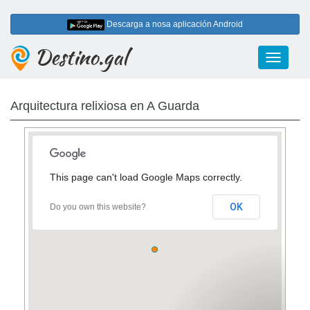
Descarga a nosa aplicación Android
Destino.gal
Toggle
navigati
Arquitectura relixiosa en A Guarda
This page can't load Google Maps correctly.
OK
Do you own this website?