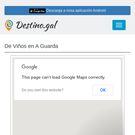
Descarga a nosa aplicación Android
Destino.gal
Toggle
navigati
De Viños en A Guarda
This page can't load Google Maps correctly.
OK
Do you own this website?